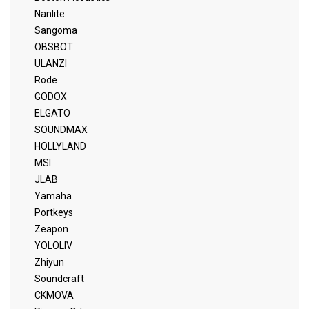
Nanlite
Sangoma
OBSBOT
ULANZI
Rode
GODOX
ELGATO
SOUNDMAX
HOLLYLAND
MSI
JLAB
Yamaha
Portkeys
Zeapon
YOLOLIV
Zhiyun
Soundcraft
CKMOVA