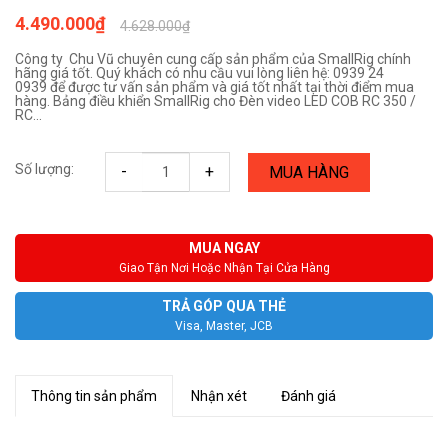
4.490.000₫
4.628.000₫
Công ty Chu Vũ chuyên cung cấp sản phẩm của SmallRig chính
hãng giá tốt. Quý khách có nhu cầu vui lòng liên hệ: 0939 24
0939 để được tư vấn sản phẩm và giá tốt nhất tại thời điểm mua
hàng. Bảng điều khiển SmallRig cho Đèn video LED COB RC 350 /
RC...
Số lượng:
-
+
MUA HÀNG
MUA NGAY
Giao Tận Nơi Hoặc Nhận Tại Cửa Hàng
TRẢ GÓP QUA THẺ
Visa, Master, JCB
Thông tin sản phẩm
Nhận xét
Đánh giá