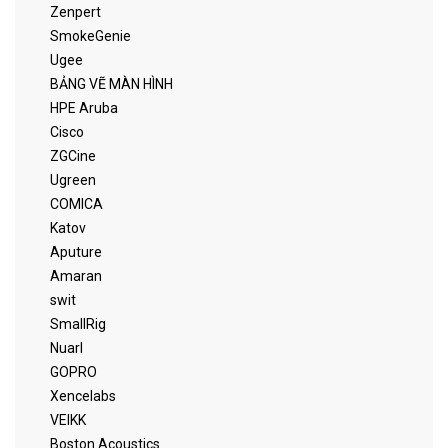
Zenpert
SmokeGenie
Ugee
BẢNG VẼ MÀN HÌNH
HPE Aruba
Cisco
ZGCine
Ugreen
COMICA
Katov
Aputure
Amaran
swit
SmallRig
Nuarl
GOPRO
Xencelabs
VEIKK
Boston Acoustics