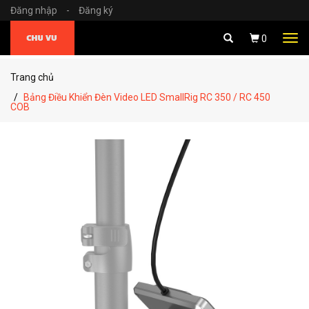
Đăng nhập
-
Đăng ký
Tog
0
navi
Trang chủ
Bảng Điều Khiển Đèn Video LED SmallRig RC 350 / RC 450
COB