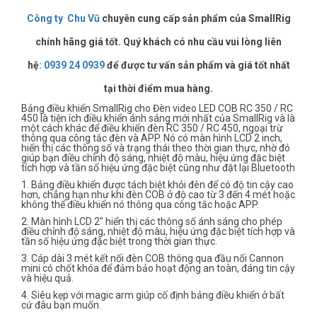
Công ty Chu Vũ
chuyên cung cấp sản phẩm của SmallRig
chính hãng giá tốt. Quý khách có nhu cầu vui lòng liên
hệ
:
0939 24 0939
để được tư vấn sản phẩm và giá tốt nhất
tại thời điểm mua hàng.
Bảng điều khiển SmallRig cho Đèn video LED COB RC 350 / RC
450 là tiện ích điều khiển ánh sáng mới nhất của SmallRig và là
một cách khác để điều khiển đèn RC 350 / RC 450, ngoại trừ
thông qua công tắc đèn và APP. Nó có màn hình LCD 2 inch,
hiển thị các thông số và trạng thái theo thời gian thực, nhờ đó
giúp bạn điều chỉnh độ sáng, nhiệt độ màu, hiệu ứng đặc biệt
tích hợp và tần số hiệu ứng đặc biệt cũng như đặt lại Bluetooth
1. Bảng điều khiển được tách biệt khỏi đèn để có độ tin cậy cao
hơn, chẳng hạn như khi đèn COB ở độ cao từ 3 đến 4 mét hoặc
không thể điều khiển nó thông qua công tắc hoặc APP.
2. Màn hình LCD 2" hiển thị các thông số ánh sáng cho phép
điều chỉnh độ sáng, nhiệt độ màu, hiệu ứng đặc biệt tích hợp và
tần số hiệu ứng đặc biệt trong thời gian thực.
3. Cáp dài 3 mét kết nối đèn COB thông qua đầu nối Cannon
mini có chốt khóa để đảm bảo hoạt động an toàn, đáng tin cậy
và hiệu quả.
4. Siêu kẹp với magic arm giúp cố định bảng điều khiển ở bất
cứ đâu bạn muốn.