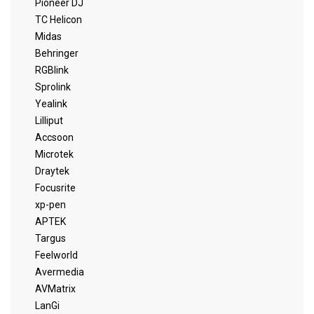
Pioneer DJ
TC Helicon
Midas
Behringer
RGBlink
Sprolink
Yealink
Lilliput
Accsoon
Microtek
Draytek
Focusrite
xp-pen
APTEK
Targus
Feelworld
Avermedia
AVMatrix
LanGi