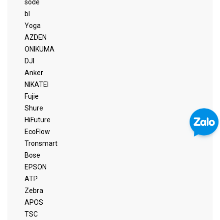
sode
bl
Yoga
AZDEN
ONIKUMA
DJI
Anker
NIKATEI
Fujie
Shure
HiFuture
EcoFlow
Tronsmart
Bose
EPSON
ATP
Zebra
APOS
TSC