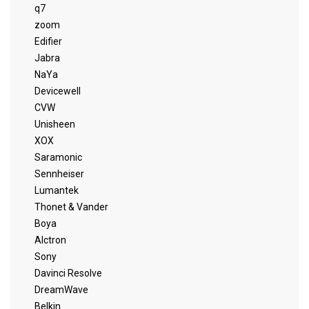
q7
zoom
Edifier
Jabra
NaYa
Devicewell
CVW
Unisheen
XOX
Saramonic
Sennheiser
Lumantek
Thonet & Vander
Boya
Alctron
Sony
Davinci Resolve
DreamWave
Belkin