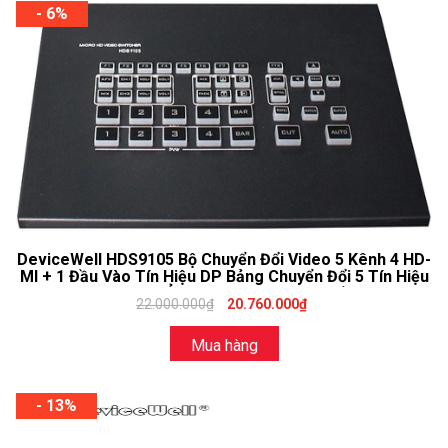
- 6%
DeviceWell HDS9105 Bộ Chuyển Đổi Video 5 Kênh 4 HD-
MI + 1 Đầu Vào Tín Hiệu DP Bảng Chuyển Đổi 5 Tín Hiệu
Cho Máy Ảnh Phát Sóng Trực Tiếp
22.000.000₫
20.760.000₫
Mua hàng
- 13%