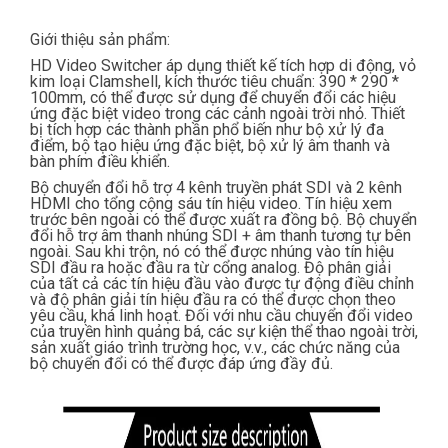
Giới thiệu sản phẩm:
HD Video Switcher áp dụng thiết kế tích hợp di động, vỏ
kim loại Clamshell, kích thước tiêu chuẩn: 390 * 290 *
100mm, có thể được sử dụng để chuyển đổi các hiệu
ứng đặc biệt video trong các cảnh ngoài trời nhỏ. Thiết
bị tích hợp các thành phần phổ biến như bộ xử lý đa
điểm, bộ tạo hiệu ứng đặc biệt, bộ xử lý âm thanh và
bàn phím điều khiển.
Bộ chuyển đổi hỗ trợ 4 kênh truyền phát SDI và 2 kênh
HDMI cho tổng cộng sáu tín hiệu video. Tín hiệu xem
trước bên ngoài có thể được xuất ra đồng bộ. Bộ chuyển
đổi hỗ trợ âm thanh nhúng SDI + âm thanh tương tự bên
ngoài. Sau khi trộn, nó có thể được nhúng vào tín hiệu
SDI đầu ra hoặc đầu ra từ cổng analog. Độ phân giải
của tất cả các tín hiệu đầu vào được tự động điều chỉnh
và độ phân giải tín hiệu đầu ra có thể được chọn theo
yêu cầu, khá linh hoạt. Đối với nhu cầu chuyển đổi video
của truyền hình quảng bá, các sự kiện thể thao ngoài trời,
sản xuất giáo trình trường học, v.v., các chức năng của
bộ chuyển đổi có thể được đáp ứng đầy đủ.