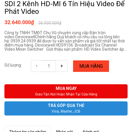
SDI 2 Kênh HD-MI 6 Tín Hiệu Video Để
Phát Video
32.640.000₫
36.000.000₫
Công ty TNHH TMĐT Chu Vũ chuyên cung cấp Bàn trộn
video Devicewell​​​​​Chính hãng Quý khách có nhu cầu vui lòng liên
hệ: 0939 24 0939 để được tư vấn sản phẩm và giá tốt nhất tại thời
điểm mua hàng. Devicewell HDS9106 Broadcast Six Channel
Video Mixer Switcher Giới thiệu sản phẩm: HD Video Switcher áp...
Số lượng:
-
+
MUA HÀNG
MUA NGAY
Giao Tận Nơi Hoặc Nhận Tại Cửa Hàng
TRẢ GÓP QUA THẺ
Visa, Master, JCB