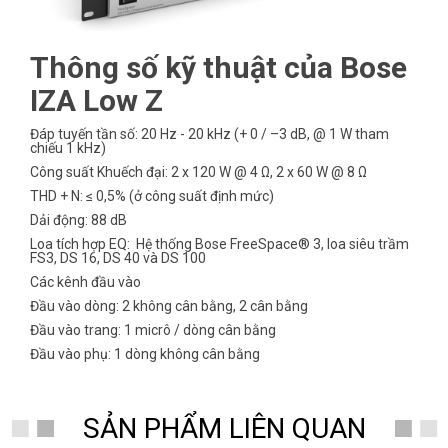
Thông số kỹ thuật của Bose
IZA Low Z
Đáp tuyến tần số: 20 Hz - 20 kHz (+ 0 / –3 dB, @ 1 W tham
chiếu 1 kHz)
Công suất Khuếch đại: 2 x 120 W @ 4 Ω, 2 x 60 W @ 8 Ω
THD + N: ≤ 0,5% (ở công suất định mức)
Dải động: 88 dB
Loa tích hợp EQ: Hệ thống Bose FreeSpace® 3, loa siêu trầm
FS3, DS 16, DS 40 và DS 100
Các kênh đầu vào
Đầu vào dòng: 2 không cân bằng, 2 cân bằng
Đầu vào trang: 1 micrô / dòng cân bằng
Đầu vào phụ: 1 dòng không cân bằng
SẢN PHẨM LIÊN QUAN