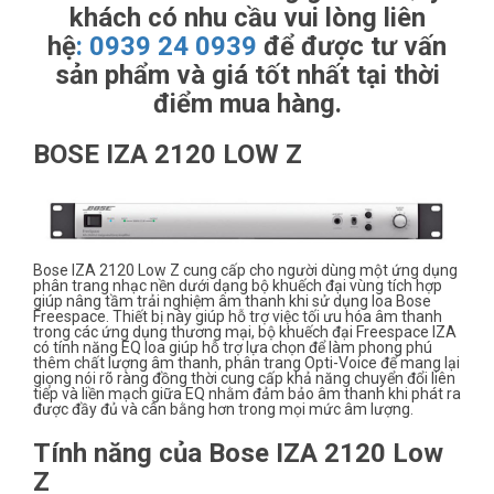
khách có nhu cầu vui lòng liên
hệ
:
0939 24 0939
để được tư vấn
sản phẩm và giá tốt nhất tại thời
điểm mua hàng.
BOSE IZA 2120 LOW Z
Bose IZA 2120 Low Z cung cấp cho người dùng một ứng dụng
phân trang nhạc nền dưới dạng bộ khuếch đại vùng tích hợp
giúp nâng tầm trải nghiệm âm thanh khi sử dụng loa Bose
Freespace. Thiết bị này giúp hỗ trợ việc tối ưu hóa âm thanh
trong các ứng dụng thương mại, bộ khuếch đại Freespace IZA
có tính năng EQ loa giúp hỗ trợ lựa chọn để làm phong phú
thêm chất lượng âm thanh, phân trang Opti-Voice để mang lại
giọng nói rõ ràng đồng thời cung cấp khả năng chuyển đổi liên
tiếp và liền mạch giữa EQ nhằm đảm bảo âm thanh khi phát ra
được đầy đủ và cân bằng hơn trong mọi mức âm lượng.
Tính năng của Bose IZA 2120 Low
Z