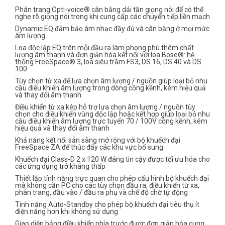
Phân trang Opti-voice® cân bằng dải tần giọng nói để có thể
nghe rõ giọng nói trong khi cung cấp các chuyển tiếp liền mạch
Dynamic EQ đảm bảo âm nhạc đầy đủ và cân bằng ở mọi mức
âm lượng
Loa độc lập EQ trên mỗi đầu ra làm phong phú thêm chất
lượng âm thanh và đơn giản hóa kết nối với loa Bose®: hệ
thống FreeSpace® 3, loa siêu trầm FS3, DS 16, DS 40 và DS
100
Tùy chọn từ xa để lựa chọn âm lượng / nguồn giúp loại bỏ nhu
cầu điều khiển âm lượng trong dòng cồng kềnh, kém hiệu quả
và thay đổi âm thanh
Điều khiển từ xa kép hỗ trợ lựa chọn âm lượng / nguồn tùy
chọn cho điều khiển vùng độc lập hoặc kết hợp giúp loại bỏ nhu
cầu điều khiển âm lượng trực tuyến 70 / 100V cồng kềnh, kém
hiệu quả và thay đổi âm thanh
Khả năng kết nối sẵn sàng mở rộng với bộ khuếch đại
FreeSpace ZA để thúc đẩy các khu vực bổ sung
Khuếch đại Class-D 2 x 120 W đáng tin cậy được tối ưu hóa cho
các ứng dụng trở kháng thấp
Thiết lập tính năng trực quan cho phép cấu hình bộ khuếch đại
mà không cần PC cho các tùy chọn đầu ra, điều khiển từ xa,
phân trang, đầu vào / đầu ra phụ và chế độ chờ tự động
Tính năng Auto-Standby cho phép bộ khuếch đại tiêu thụ ít
điện năng hơn khi không sử dụng
Giao diện bảng điều khiển phía trước được đơn giản hóa cung