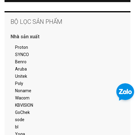
BỘ LỌC SẢN PHẨM
Nhà sản xuất
Proton
SYNCO
Benro
Aruba
Unitek
Poly
Noname
Wacom
KBVISION
GoChek
sode
bl
Yoga