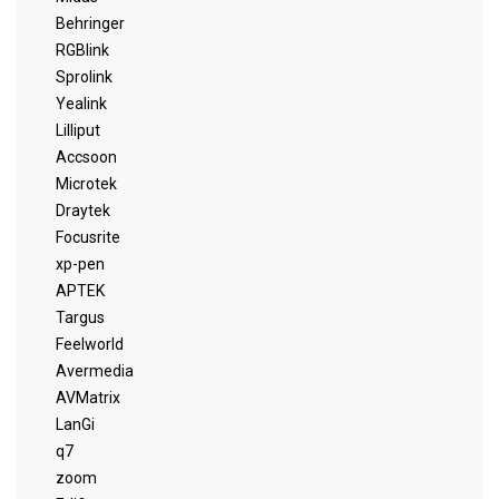
Behringer
RGBlink
Sprolink
Yealink
Lilliput
Accsoon
Microtek
Draytek
Focusrite
xp-pen
APTEK
Targus
Feelworld
Avermedia
AVMatrix
LanGi
q7
zoom