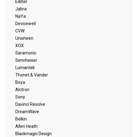
Edifier
Jabra
NaYa
Devicewell
CVW
Unisheen
XOX
Saramonic
Sennheiser
Lumantek
Thonet & Vander
Boya
Alctron
Sony
Davinci Resolve
DreamWave
Belkin
Allen Heath
Blackmagic Design