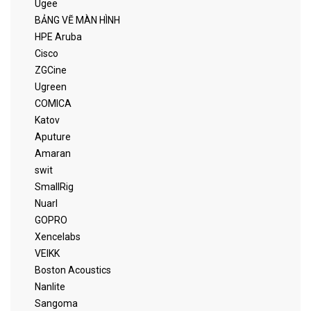
Ugee
BẢNG VẼ MÀN HÌNH
HPE Aruba
Cisco
ZGCine
Ugreen
COMICA
Katov
Aputure
Amaran
swit
SmallRig
Nuarl
GOPRO
Xencelabs
VEIKK
Boston Acoustics
Nanlite
Sangoma